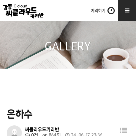
예약하기
GALLERY
은하수
씨클라우드카라반
0건
864회
24-06-17 23:36