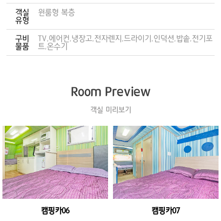
객실
원룸형 복층
유형
구비
TV,에어컨,냉장고,전자렌지,드라이기,인덕션,밥솥,전기포
물품
트,온수기
Room Preview
객실 미리보기
캠핑카06
캠핑카07