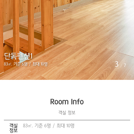
단독펜션1
3
83㎡, 기준 6명 / 최대 10명
7
/
Room Info
객실 정보
객실
83㎡, 기준 6명 / 최대 10명
정보